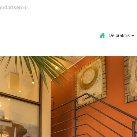
andartsen.nl
De praktijk