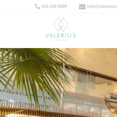
020 226 9095
info@valeriust